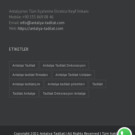
Antalya'nın Tüm İlçelerine Ücretsiz Keşif İmkanı
Mobile: +90 535 869 08 46
Email:
info@antalya-tadilat.com
Web:
https://antalya-tadilat.com
ETIKETLER
Antalya Tadilat
Antalya Tadilat Dekorasyon
Antalya tadilat firmaları
Antalya Tadilat Ustaları
Antalya tadilatçım
Antalya tadilat şirketleri
Tadilat
Tadilat Antalya
Tadilat Dekorasyon Antalya
Copyright 2021 Antalya Tadilat | All Rights Reserved | Tüm hakları