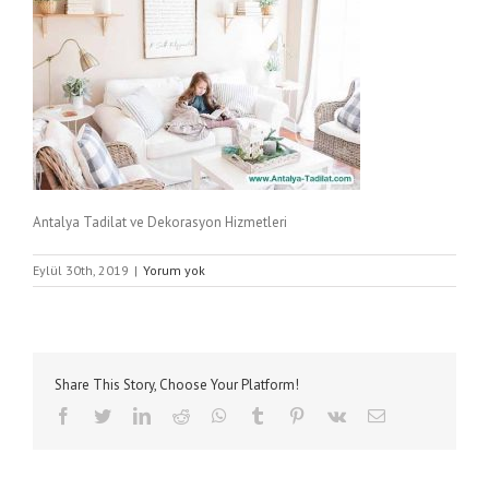
Antalya Tadilat ve Dekorasyon Hizmetleri
Eylül 30th, 2019
|
Yorum yok
Share This Story, Choose Your Platform!
facebook
twitter
linkedin
reddit
whatsapp
tumblr
pinterest
vk
E-
posta