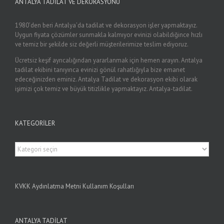
ANTALYA TADILAT VE DEKORASYONU
1980’den beri Antalya’da tadilat ve dekorasyon işler yapmaktayız.
Uygun fiyata çözümler sunmakla kalmıyor evinizi olabildiğince hızlı
ve temiz bir şekilde siz değerli müşterilerimize teslim ediyoruz.
Ücretsiz keşif ayrıcalığından yararlanmak için hemen arayın. Antalya
tadilat ekibini tanıyınca evinizi gönül rahatlığıyla bize emanet
edeceğinizden eminiz. Antalya Tadilat ve dekorasyon ekibi olarak
işimizi çok temiz ve büyük titizlikle yapmaktayız. Antalya-tadilat.
KATEGORILER
Kategoriler
KVKK Aydınlatma Metni Kullanım Koşulları
ANTALYA TADİLAT